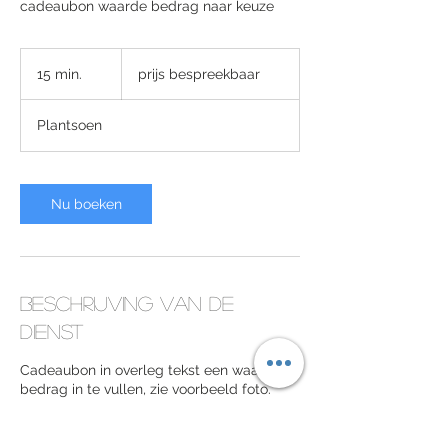
cadeaubon waarde bedrag naar keuze
prijs
bespreekbaar
15 min.
1
prijs bespreekbaar
5
m
Plantsoen
i
n
.
Nu boeken
Beschrijving van de
dienst
Cadeaubon in overleg tekst een waarde
bedrag in te vullen, zie voorbeeld foto.